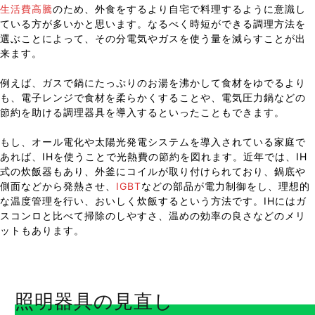
生活費高騰
のため、外食をするより自宅で料理するように意識し
ている方が多いかと思います。なるべく時短ができる調理方法を
選ぶことによって、その分電気やガスを使う量を減らすことが出
来ます。
例えば、ガスで鍋にたっぷりのお湯を沸かして食材をゆでるより
も、電子レンジで食材を柔らかくすることや、電気圧力鍋などの
節約を助ける調理器具を導入するといったこともできます。
もし、オール電化や太陽光発電システムを導入されている家庭で
あれば、IHを使うことで光熱費の節約を図れます。近年では、IH
式の炊飯器もあり、外釜にコイルが取り付けられており、鍋底や
側面などから発熱させ、
IGBT
などの部品が電力制御をし、理想的
な温度管理を行い、おいしく炊飯するという方法です。IHにはガ
スコンロと比べて掃除のしやすさ、温めの効率の良さなどのメリ
ットもあります。
照明器具の見直し