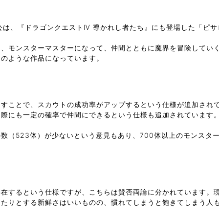
公は、『ドラゴンクエストⅣ 導かれし者たち』にも登場した「ピサ
め、モンスターマスターになって、仲間とともに魔界を冒険してい
ーのような作品になっています。
倒すことで、スカウトの成功率がアップするという仕様が追加され
た際にも一定の確率で仲間にできるという仕様も追加されています
数（523体）が少ないという意見もあり、700体以上のモンスタ
存在するという仕様ですが、こちらは賛否両論に分かれています。
ったりとする新鮮さはいいものの、慣れてしまうと飽きてしまう人