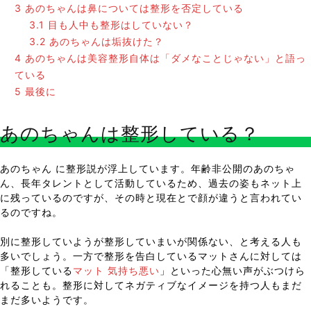
3
あのちゃんは鼻については整形を否定している
3.1
目も人中も整形はしていない？
3.2
あのちゃんは垢抜けた？
4
あのちゃんは美容整形自体は「ダメなことじゃない」と語っ
ている
5
最後に
あのちゃんは整形している？
あのちゃん に整形説が浮上しています。年齢非公開のあのちゃ
ん、長年タレントとして活動しているため、過去の姿もネット上
に残っているのですが、その時と現在とで顔が違うと言われてい
るのですね。
別に整形していようが整形していまいが関係ない、と考える人も
多いでしょう。一方で整形を告白しているマットさんに対しては
「整形している
マット 気持ち悪い
」といった心無い声がぶつけら
れることも。整形に対してネガティブなイメージを持つ人もまだ
まだ多いようです。