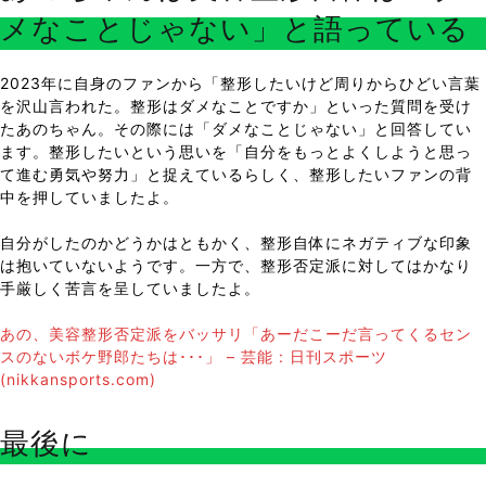
メなことじゃない」と語っている
2023年に自身のファンから「整形したいけど周りからひどい言葉
を沢山言われた。整形はダメなことですか」といった質問を受け
たあのちゃん。その際には「ダメなことじゃない」と回答してい
ます。整形したいという思いを「自分をもっとよくしようと思っ
て進む勇気や努力」と捉えているらしく、整形したいファンの背
中を押していましたよ。
自分がしたのかどうかはともかく、整形自体にネガティブな印象
は抱いていないようです。一方で、整形否定派に対してはかなり
手厳しく苦言を呈していましたよ。
あの、美容整形否定派をバッサリ「あーだこーだ言ってくるセン
スのないボケ野郎たちは･･･」 – 芸能 : 日刊スポーツ
(nikkansports.com)
最後に