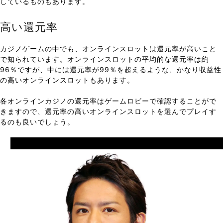
しているものもあります。
高い還元率
カジノゲームの中でも、オンラインスロットは還元率が高いこと
で知られています。オンラインスロットの平均的な還元率は約
96
％ですが、中には還元率が
99
％を超えるような、かなり収益性
の高いオンラインスロットもあります。
各オンラインカジノの還元率はゲームロビーで確認することがで
きますので、還元率の高いオンラインスロットを選んでプレイす
るのも良いでしょう。
Prev