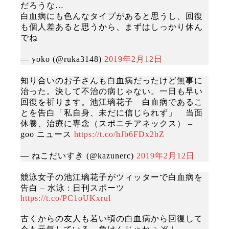
だろうな…
白血病にも色んなタイプがあると思うし、回復
も個人差あると思うから、まずはしっかり休ん
でね
— yoko (@ruka3148)
2019年2月12日
知り合いのお子さんも白血病だったけど無事に
治った。決して不治の病じゃない。一日も早い
回復を祈ります。池江璃花子 白血病であるこ
とを告白「私自身、未だに信じられず」 当面
休養、治療に専念（スポニチアネックス） –
goo ニュース
https://t.co/hJb6FDx2bZ
— ねこだいすき (@kazunerc)
2019年2月12日
競泳女子の池江璃花子がツィッターで白血病を
告白 – 水泳 : 日刊スポーツ
https://t.co/PC1oUKxrul
古くからの友人も若い頃の白血病から回復して