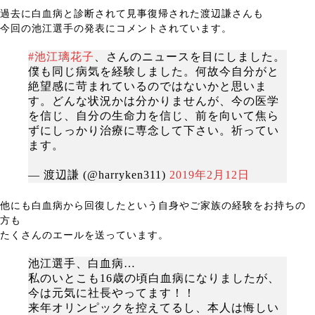
過去に白血病と診断されて見事復帰された渡辺謙さんも
今回の池江選手の発表にコメントされています。
#池江璃花子
、さんのニュースを目にしました。
僕も同じ病気を経験しました。何故今自分がと
絶望感に苛まれているのではないかと思いま
す。どんな状況かは分かりませんが、今の医学
を信じ、自分の生命力を信じ、前を向いて焦ら
ずにしっかり治療に専念して下さい。祈ってい
ます。
— 渡辺謙 (@harryken311)
2019年2月12日
他にも白血病から回復したという自身やご家族の経験をお持ちの
方も
たくさんのエールを送っています。
池江選手、白血病…
私のいとこも16歳の頃白血病になりましたが、
今は元気に社長やってます！！
来年オリンピックを控えてるし、本人は悔しい