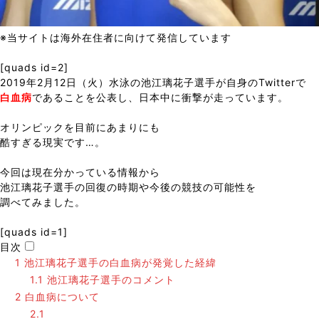
※当サイトは海外在住者に向けて発信しています
[quads id=2]
2019年2月12日（火）水泳の池江璃花子選手が自身のTwitterで
白血病
であることを公表し、日本中に衝撃が走っています。
オリンピックを目前にあまりにも
酷すぎる現実です…。
今回は現在分かっている情報から
池江璃花子選手の回復の時期や今後の競技の可能性を
調べてみました。
[quads id=1]
目次
1
池江璃花子選手の白血病が発覚した経緯
1.1
池江璃花子選手のコメント
2
白血病について
2.1