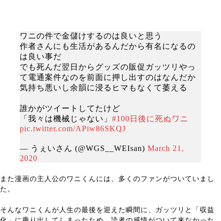
ワニの件で金儲けするのは良いと思う
作者さんにも生活があるんだから有名になるの
は良い事だ
でも死んだ翌日からグッズの販促ガッツリやっ
て電通案件なのを前面に押し出すのはなんだか
気持ち悪いし余韻に浸るヒマもなくて萎える
誰かがツイートしてたけど
「我々は機械じゃない」
#100日後に死ぬワニ
pic.twitter.com/APiw86SKQJ
— うぇいさん (@WGS__WEIsan)
March 21,
2020
また漫画の主人公のワニくんには、多くのファンがついていまし
た。
そんなワニくんが人生の最後を迎えた瞬間に、ガッツリと「収益
化」に乗り出してしまったため、読者の感情がついて来なかった