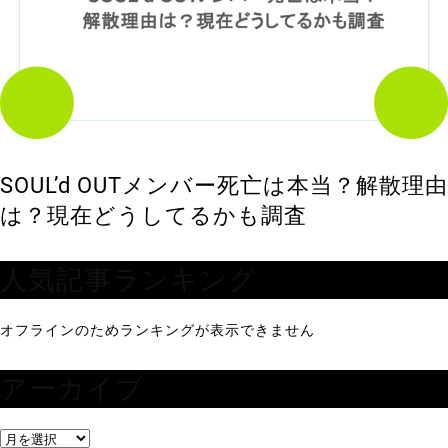
SOUL’d OUTメンバー死亡は本当？解散理由
は？現在どうしてるかも調査
人気記事ランキング
オフラインのためランキングが表示できません
アーカイブ
ア