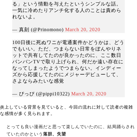
る」という情動を与えたというシンプルな話。
一気に冷めたりアンチ化する人のことは責めら
れないよ。
— 真刻 (@Prinomono)
March 20, 2020
100日後に死ぬワニが電通案件かどうかは、どう
でもいい。ただ、つまらない日常をぼんやりネ
ットで共有してたのが良かったのに、ここ数日
バンバンTVで取り上げられ、何だか遠い存在に
なってしまったようでつまらない。インディー
ズから応援してたのにメジャーデビューして、
さよならみたいな感覚
— ぴっぴ (@pippi10322)
March 20, 2020
炎上している背景を見ていると、今回の流れに対して読者の複雑
な感情が多く見られます。
とっても良い漫画だと思って楽しんでいたのに、結局踊らされ
ていたのかという
落胆、失望