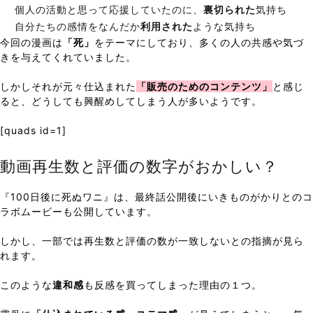
個人の活動と思って応援していたのに、
裏切られた
気持ち
自分たちの感情をなんだか
利用された
ような気持ち
今回の漫画は
「死」
をテーマにしており、多くの人の共感や気づ
きを与えてくれていました。
しかしそれが元々仕込まれた
「販売のためのコンテンツ」
と感じ
ると、どうしても興醒めしてしまう人が多いようです。
[quads id=1]
動画再生数と評価の数字がおかしい？
『100日後に死ぬワニ』は、最終話公開後にいきものがかりとのコ
ラボムービーも公開しています。
しかし、一部では再生数と評価の数が一致しないとの指摘が見ら
れます。
このような
違和感
も反感を買ってしまった理由の１つ。