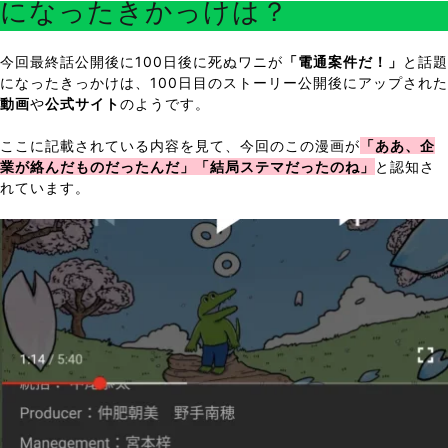
になったきかっけは？
今回最終話公開後に100日後に死ぬワニが
「電通案件だ！」
と話題
になったきっかけは、100日目のストーリー公開後にアップされた
動画
や
公式サイト
のようです。
ここに記載されている内容を見て、今回のこの漫画が
「ああ、企
業が絡んだものだったんだ」「結局ステマだったのね」
と認知さ
れています。