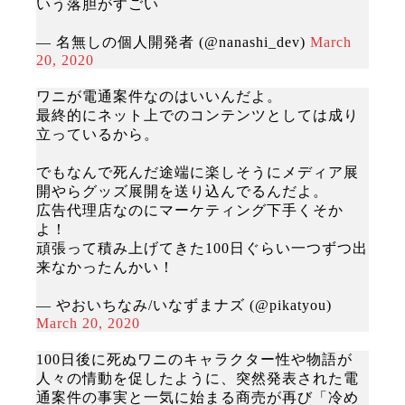
いう落胆がすごい
— 名無しの個人開発者 (@nanashi_dev)
March
20, 2020
ワニが電通案件なのはいいんだよ。
最終的にネット上でのコンテンツとしては成り
立っているから。
でもなんで死んだ途端に楽しそうにメディア展
開やらグッズ展開を送り込んでるんだよ。
広告代理店なのにマーケティング下手くそか
よ！
頑張って積み上げてきた100日ぐらい一つずつ出
来なかったんかい！
— やおいちなみ/いなずまナズ (@pikatyou)
March 20, 2020
100日後に死ぬワニのキャラクター性や物語が
人々の情動を促したように、突然発表された電
通案件の事実と一気に始まる商売が再び「冷め