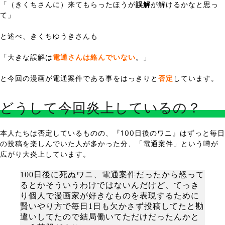
「（きくちさんに）来てもらったほうが
誤解
が解けるかなと思っ
て」
と述べ、きくちゆうきさんも
「大きな誤解は
電通さんは絡んでいない
。」
と今回の漫画が電通案件である事をはっきりと
否定
しています。
どうして今回炎上しているの？
本人たちは否定しているものの、『100日後のワニ』はずっと毎日
の投稿を楽しんでいた人が多かった分、「電通案件」という噂が
広がり大炎上しています。
100日後に死ぬワニ、電通案件だったから怒って
るとかそういうわけではないんだけど、てっき
り個人で漫画家が好きなものを表現するために
賢いやり方で毎日1日も欠かさず投稿してたと勘
違いしてたので結局働いてただけだったんかと