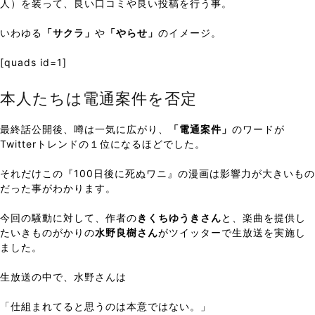
人）を装って、良い口コミや良い投稿を行う事。
いわゆる
「サクラ」
や
「やらせ」
のイメージ。
[quads id=1]
本人たちは電通案件を否定
最終話公開後、噂は一気に広がり、
「電通案件」
のワードが
Twitterトレンドの１位になるほどでした。
それだけこの『100日後に死ぬワニ』の漫画は影響力が大きいもの
だった事がわかります。
今回の騒動に対して、作者の
きくちゆうきさん
と、楽曲を提供し
たいきものがかりの
水野良樹さん
がツイッターで生放送を実施し
ました。
生放送の中で、水野さんは
「仕組まれてると思うのは本意ではない。」