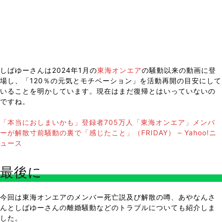
しばゆーさんは2024年1月の
東海オンエア
の騒動以来の動画に登
場し、「120％の元気とモチベーション」を活動再開の目安にして
いることを明かしています。現在はまだ復帰とはいっていないの
ですね。
「本当におしまいかも」登録者705万人「東海オンエア」メンバ
ーが解散寸前騒動の裏で「感じたこと」（FRIDAY） – Yahoo!ニ
ュース
最後に
今回は東海オンエアのメンバー死亡説及び解散の噂、あやなんさ
んとしばゆーさんの離婚騒動などのトラブルについても紹介しま
した。