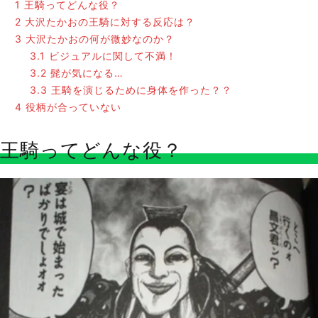
1
王騎ってどんな役？
2
大沢たかおの王騎に対する反応は？
3
大沢たかおの何が微妙なのか？
3.1
ビジュアルに関して不満！
3.2
髭が気になる…
3.3
王騎を演じるために身体を作った？？
4
役柄が合っていない
王騎ってどんな役？