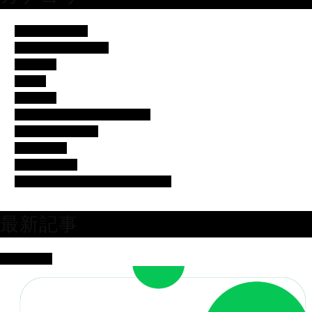
アイドル・歌手
イベント・便利ネタ
エンタメ
コラム
スポーツ
バチェラー・バチェロレッテ
モデル・女子アナ
女優・俳優
有名人の美容
芸人・タレント・ユーチューバー
最新記事
女優・俳優