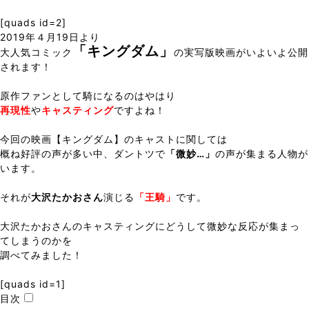
[quads id=2]
2019年４月19日より
「キングダム」
大人気コミック
の実写版映画がいよいよ公開
されます！
原作ファンとして騎になるのはやはり
再現性
や
キャスティング
ですよね！
今回の映画【キングダム】のキャストに関しては
概ね好評の声が多い中、ダントツで
「微妙…」
の声が集まる人物が
います。
それが
大沢たかおさん
演じる
「王騎」
です。
大沢たかおさんのキャスティングにどうして微妙な反応が集まっ
てしまうのかを
調べてみました！
[quads id=1]
目次