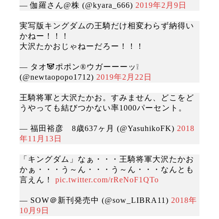
— 伽羅さん@株 (@kyara_666)
2019年2月9日
実写版キングダムの王騎だけ相変わらず納得い
かねー！！！
大沢たかおじゃねーだろー！！！
— タオ🐼ポポン®︎ウガーーーッ❕
(@newtaopopo1712)
2019年2月22日
王騎将軍と大沢たかお。すみません、どこをど
うやっても結びつかない率1000パーセント。
— 福田裕彦 8歳637ヶ月 (@YasuhikoFK)
2018
年11月13日
「キングダム」なぁ・・・王騎将軍大沢たかお
かぁ・・・う～ん・・・う～ん・・・なんとも
言えん！
pic.twitter.com/rReNoF1QTo
— SOW＠新刊発売中 (@sow_LIBRA11)
2018年
10月9日