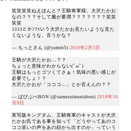
笑笑笑笑ねえほんと？王騎将軍様、大沢たかお
なの？？？そして騰が要潤？？？？？？？笑笑
笑笑
ｺｺｺｺとかﾝﾌｩいう大沢たかお見たいような見た
くないような。言うかな？
— ちっとさん (@yamin5)
2019年2月5日
王騎が大沢たかお…？？
ちょっと意味がわからない(ﾟωﾟ)
王騎はもっとゴツくてさぁ！気味の悪い感じが
必要でしょ！？
大沢たかおが「コココ…」とか言えんの？？
— ばびぶべBON (@samuraimaniabon)
2018年10
月9日
実写版キングダム、王騎将軍のキャストが大沢
たかお氏である事を知って「どうやってあのコ
ココ笑いの声をあの顔から出すのか」っていう