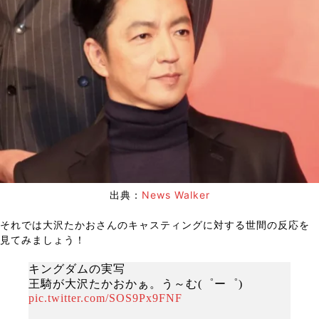
出典：
News Walker
それでは大沢たかおさんのキャスティングに対する世間の反応を
見てみましょう！
キングダムの実写
王騎が大沢たかおかぁ。う～む(゜ー゜)
pic.twitter.com/SOS9Px9FNF