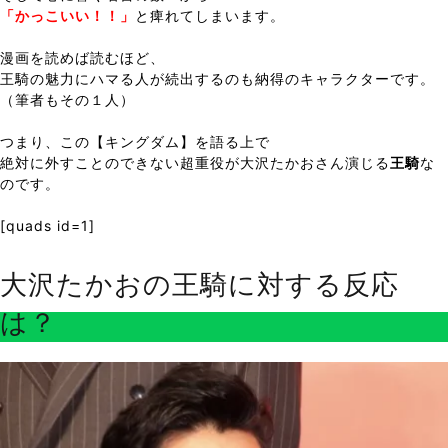
「かっこいい！！」
と痺れてしまいます。
漫画を読めば読むほど、
王騎の魅力にハマる人が続出するのも納得のキャラクターです。
（筆者もその１人）
つまり、この【キングダム】を語る上で
絶対に外すことのできない超重役が大沢たかおさん演じる
王騎
な
のです。
[quads id=1]
大沢たかおの王騎に対する反応
は？