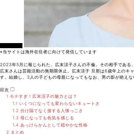
女優・俳優
※当サイトは海外在住者に向けて発信しています
2023年5月に報じられた、広末涼子さんの不倫。その相手であ
広末さんは芸能活動の無期限休止。広末涼子 旦那は6歳年上のキ
す。結婚し、3人の子どもの母親になってもなお、男の影が絶えな
目次
1
モテすぎ！広末涼子の魅力とは？
1.1
いくつになっても変わらないキュートさ
1.2
分け隔てなく接する人懐っこさ
1.3
母になっても色気を感じる
1.4
あっけらかんとして穏やかな性格
2
まとめ