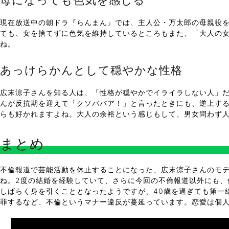
母になっても色気を感じる
現在放送中の朝ドラ『らんまん』では、主人公・万太郎の母親役を
ても、女を捨てずに色気を維持しているところもまた、「大人の
ね。
あっけらかんとして穏やかな性格
広末涼子さんを知る人は、「性格が穏やかでイライラしない人」だ
んが反抗期を迎えて「クソババア！」と言ったときにも、逆上す
らも好かれますよね。大人の余裕という感じもして、男女問わず
まとめ
不倫報道で芸能活動を休止することになった、広末涼子さんのモ
ね。2度の結婚を経験していて、さらに今回の不倫報道以外にも
しばらく身を引くこととなったようですが、40歳を過ぎても第一
罪するなど、不倫というマナー違反が蔓延っています。恋愛は個
Prev