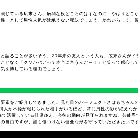
演じている広末さん。病弱な役どころのはずなのに、やはりどこか
女性」として男性人気が途絶えない秘訣でしょう。かわいらしく、
と語ることが多いそう。20年来の友人という人も、広末さんがイ
ることなく「クソババアって本当に言うんだ～！」と笑って感心し
人気を博している理由でしょう。
テ要素をご紹介してきました。見た目のパーフェクトさはもちろん
、何人か不倫が報じられた相手がいるほど、常に男性の影が絶えな
線で活躍している俳優ゆえ、今後の動向が見守られますね。芸能界
人の自由ですが、誰も傷つけない健全な形を守っていただきたいで