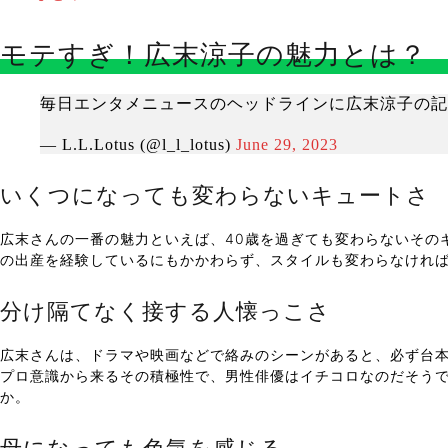
モテすぎ！広末涼子の魅力とは？
毎日エンタメニュースのヘッドラインに広末涼子の
— L.L.Lotus (@l_l_lotus)
June 29, 2023
いくつになっても変わらないキュートさ
広末さんの一番の魅力といえば、40歳を過ぎても変わらないその
の出産を経験しているにもかかわらず、スタイルも変わらなければ
分け隔てなく接する人懐っこさ
広末さんは、ドラマや映画などで絡みのシーンがあると、必ず台
プロ意識から来るその積極性で、男性俳優はイチコロなのだそう
か。