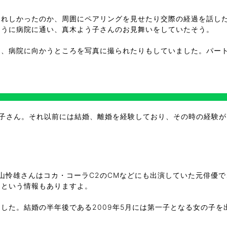
うれしかったのか、周囲にペアリングを見せたり交際の経過を話し
ように病院に通い、真木よう子さんのお見舞いをしていたそう。
く、病院に向かうところを写真に撮られたりもしていました。パー
う子さん。それ以前には結婚、離婚を経験しており、その時の経験
片山怜雄さんはコカ・コーラC2のCMなどにも出演していた元俳優
るという情報もありますよ。
した。結婚の半年後である2009年5月には第一子となる女の子を