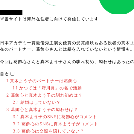
女優・俳優
※当サイトは海外在住者に向けて発信しています
日本アカデミー賞最優秀主演女優賞の受賞経験もある役者の真木よ
在のパートナー、葛飾心さんとは籍を入れていないという情報も
今回は葛飾心さんと真木よう子さんの馴れ初め、匂わせはあった
目次
1
真木よう子のパートナーは葛飾心
1.1
かつては「府川眞」の名で活動
2
葛飾心と真木よう子の馴れ初めは？
2.1
結婚はしていない？
3
葛飾心と真木よう子の匂わせは？
3.1
真木よう子のSNSに葛飾心がコメント
3.2
葛飾心のSNSに真木よう子がコメント
3.3
葛飾心は交際を隠していない？