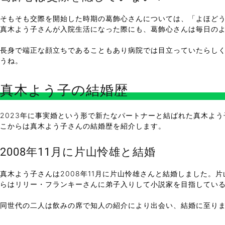
そもそも交際を開始した時期の葛飾心さんについては、「よほど
真木よう子さんが入院生活になった際にも、葛飾心さんは毎日の
長身で端正な顔立ちであることもあり病院では目立っていたらし
うね。
真木よう子の結婚歴
2023年に事実婚という形で新たなパートナーと結ばれた真木よ
こからは真木よう子さんの結婚歴を紹介します。
2008年11月に片山怜雄と結婚
真木よう子さんは2008年11月に片山怜雄さんと結婚しました。
らはリリー・フランキーさんに弟子入りして小説家を目指してい
同世代の二人は飲みの席で知人の紹介により出会い、結婚に至りま