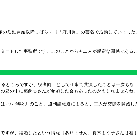
年の活動開始以降しばらくは「府川眞」の芸名で活動していました。
。
スタートした事務所です。このことからも二人が親密な関係である
？
なるところですが、役者同士として仕事で共演したことは一度もな
その席の中に葛飾心さんが参加した会もあったのかもしれませんね
は2023年8月のこと。週刊誌報道によると、二人が交際を開始
うですが、結婚したという情報はありません。真木よう子さんは相