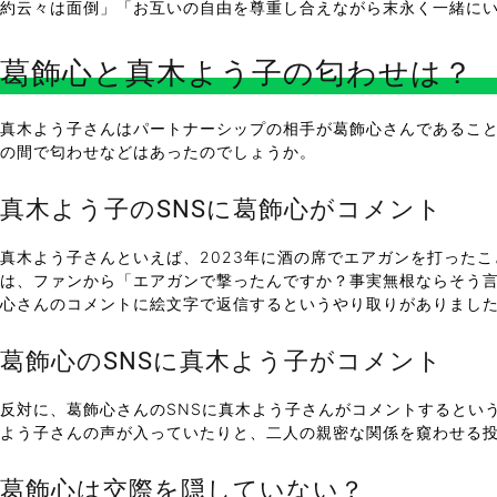
約云々は面倒」「お互いの自由を尊重し合えながら末永く一緒に
葛飾心と真木よう子の匂わせは？
真木よう子さんはパートナーシップの相手が葛飾心さんであるこ
の間で匂わせなどはあったのでしょうか。
真木よう子のSNSに葛飾心がコメント
真木よう子さんといえば、2023年に酒の席でエアガンを打った
は、ファンから「エアガンで撃ったんですか？事実無根ならそう
心さんのコメントに絵文字で返信するというやり取りがありまし
葛飾心のSNSに真木よう子がコメント
反対に、葛飾心さんのSNSに真木よう子さんがコメントするという
よう子さんの声が入っていたりと、二人の親密な関係を窺わせる
葛飾心は交際を隠していない？