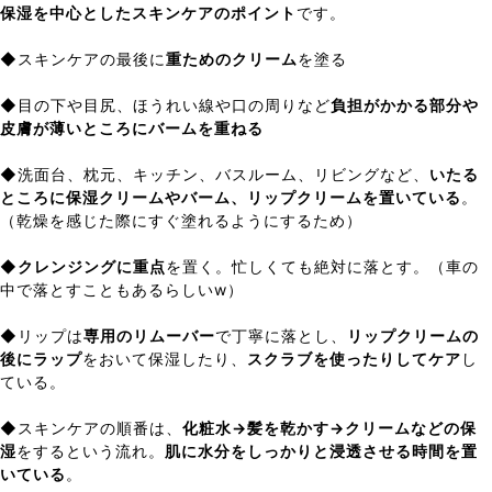
保湿を中心としたスキンケアのポイント
です。
◆スキンケアの最後に
重ためのクリーム
を塗る
◆目の下や目尻、ほうれい線や口の周りなど
負担がかかる部分や
皮膚が薄いところにバームを重ねる
◆洗面台、枕元、キッチン、バスルーム、リビングなど、
いたる
ところに保湿クリームやバーム、リップクリームを置いている
。
（乾燥を感じた際にすぐ塗れるようにするため）
◆
クレンジングに重点
を置く。忙しくても絶対に落とす。（車の
中で落とすこともあるらしいw）
◆リップは
専用のリムーバー
で丁寧に落とし、
リップクリームの
後にラップ
をおいて保湿したり、
スクラブを使ったりしてケア
し
ている。
◆スキンケアの順番は、
化粧水→髪を乾かす→クリームなどの保
湿
をするという流れ。
肌に水分をしっかりと浸透させる時間を置
いている
。