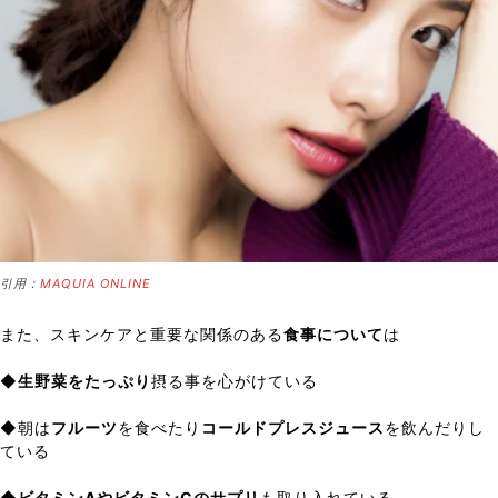
引用：
MAQUIA ONLINE
また、スキンケアと重要な関係のある
食事について
は
◆
生野菜をたっぷり
摂る事を心がけている
◆朝は
フルーツ
を食べたり
コールドプレスジュース
を飲んだりし
ている
◆
ビタミンAやビタミンCのサプリ
も取り入れている。