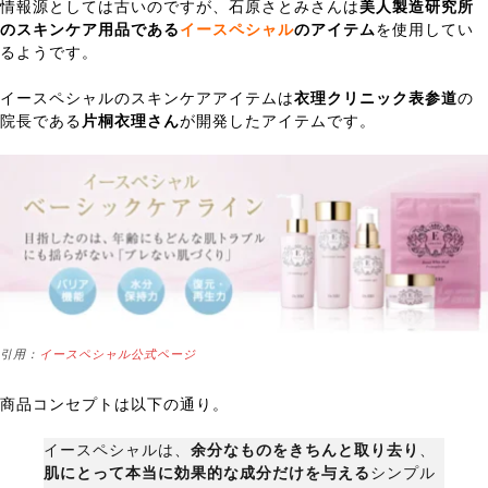
情報源としては古いのですが、石原さとみさんは
美人製造研究所
のスキンケア用品である
イースペシャル
のアイテム
を使用してい
るようです。
イースペシャルのスキンケアアイテムは
衣理クリニック表参道
の
院長である
片桐衣理さん
が開発したアイテムです。
引用：
イースペシャル公式ページ
商品コンセプトは以下の通り。
イースペシャルは、
余分なものをきちんと取り去り
、
肌にとって本当に効果的な成分だけを与える
シンプル