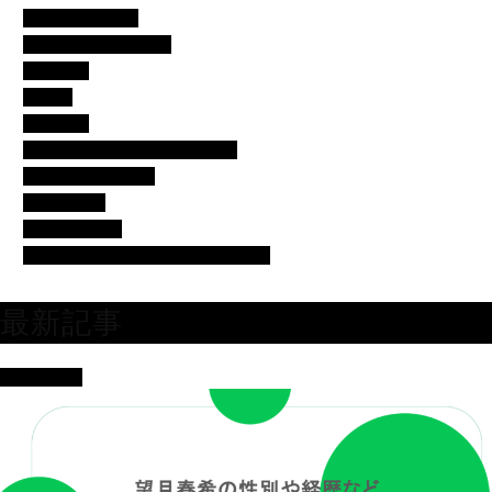
アイドル・歌手
イベント・便利ネタ
エンタメ
コラム
スポーツ
バチェラー・バチェロレッテ
モデル・女子アナ
女優・俳優
有名人の美容
芸人・タレント・ユーチューバー
最新記事
女優・俳優