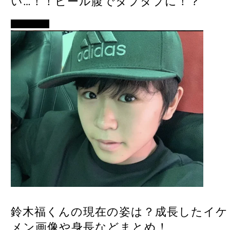
い…！！ビール腹でタプタプに！？
女優・俳優
鈴木福くんの現在の姿は？成長したイケ
メン画像や身長などまとめ！