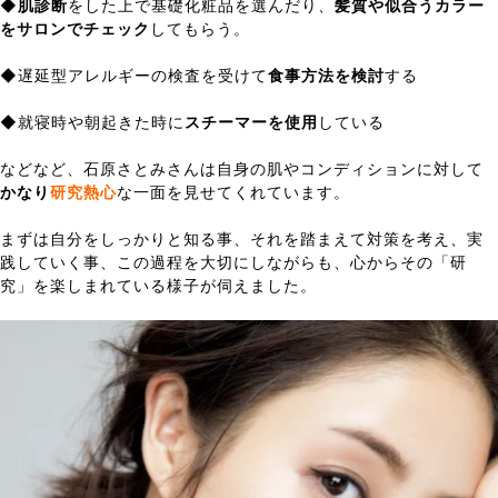
◆
肌診断
をした上で基礎化粧品を選んだり、
髪質や似合うカラー
をサロンでチェック
してもらう。
◆遅延型アレルギーの検査を受けて
食事方法を検討
する
◆就寝時や朝起きた時に
スチーマーを使用
している
などなど、石原さとみさんは自身の肌やコンディションに対して
かなり
研究熱心
な一面を見せてくれています。
まずは自分をしっかりと知る事、それを踏まえて対策を考え、実
践していく事、この過程を大切にしながらも、心からその「研
究」を楽しまれている様子が伺えました。