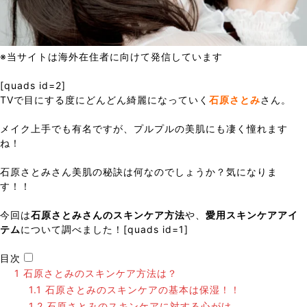
※当サイトは海外在住者に向けて発信しています
[quads id=2]
TVで目にする度にどんどん綺麗になっていく
石原さとみ
さん。
メイク上手でも有名ですが、プルプルの美肌にも凄く憧れます
ね！
石原さとみさん美肌の秘訣は何なのでしょうか？気になりま
す！！
今回は
石原さとみさんのスキンケア方法
や、
愛用スキンケアアイ
テム
について調べました！[quads id=1]
目次
1
石原さとみのスキンケア方法は？
1.1
石原さとみのスキンケアの基本は保湿！！
1.2
石原さとみのスキンケアに対する心がけ