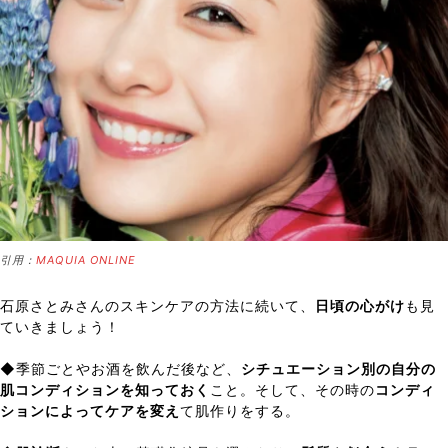
引用：
MAQUIA ONLINE
石原さとみさんのスキンケアの方法に続いて、
日頃の心がけ
も見
ていきましょう！
◆季節ごとやお酒を飲んだ後など、
シチュエーション別の自分の
肌コンディションを知っておく
こと。そして、その時の
コンディ
ションによってケアを変え
て肌作りをする。