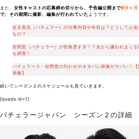
また、
女性キャストの応募締め切りから、予告編公開まで
約5ヶ月
で、その期間に撮影、編集が行われていた
ようです。
友永真也（バチェラー）の仕事内容や年収は？どうしてお金
なの？
岩間恵（バチェラー）が性格悪すぎ！？女から嫌われまくる
を調査！
バチェラー３・岩間恵の匂わせやネタバレ画像がヤバい！【
画像】
続いてシーズン２のスケジュールも見ていきます。
[quads id=1]
バチェラージャパン シーズン２の詳細