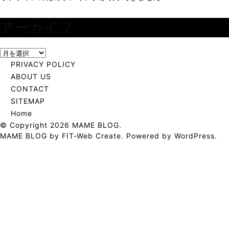
アーカイブ
ア
ー
PRIVACY POLICY
カ
ABOUT US
イ
CONTACT
ブ
SITEMAP
Home
© Copyright 2026
MAME BLOG
.
MAME BLOG by
FIT-Web Create
. Powered by
WordPress
.