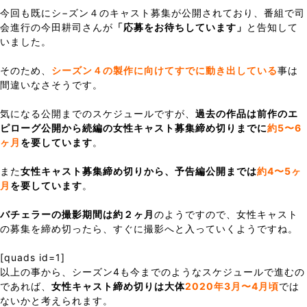
今回も既にシ−ズン４のキャスト募集が公開されており、番組で司
会進行の今田耕司さんが
「応募をお待ちしています」
と告知して
いました。
そのため、
シーズン４の製作に向けてすでに動き出している
事は
間違いなさそうです。
気になる公開までのスケジュールですが、
過去の作品は前作のエ
ピローグ公開から続編の女性キャスト募集締め切りまでに
約5〜6
ヶ月
を要しています
。
また
女性キャスト募集締め切りから、予告編公開までは
約4〜5ヶ
月
を要しています
。
バチェラーの撮影期間は約２ヶ月
のようですので、女性キャスト
の募集を締め切ったら、すぐに撮影へと入っていくようですね。
[quads id=1]
以上の事から、シーズン4も今までのようなスケジュールで進むの
であれば、
女性キャスト締め切りは大体
2020年3月〜4月頃
では
ないかと考えられます。