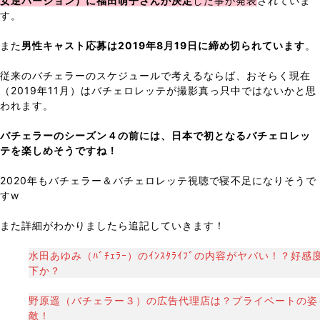
女逆バージョン）に福田萌子さんが決定
した事が発表
されていま
す。
また
男性キャスト応募は2019年8月19日に締め切られています
。
従来のバチェラーのスケジュールで考えるならば、おそらく現在
（2019年11月）はバチェロレッテが撮影真っ只中ではないかと思
われます。
バチェラーのシーズン４の前には、日本で初となるバチェロレッ
テを楽しめそうですね！
2020年もバチェラー＆バチェロレッテ視聴で寝不足になりそうで
すw
また詳細がわかりましたら追記していきます！
水田あゆみ（ﾊﾞﾁｪﾗｰ）のｲﾝｽﾀﾗｲﾌﾞの内容がヤバい！？好感
下か？
野原遥（バチェラー３）の広告代理店は？プライベートの姿
敵！