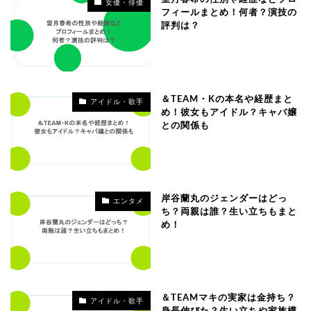
女優・俳優
フィールまとめ！何者？演技の
評判は？
＆TEAM・Kの本名や経歴まと
アイドル・歌手
め！彼女もアイドル？キャバ嬢
との関係も
岸谷蘭丸のジェンダーはどっ
エンタメ
ち？両親は誰？生い立ちもまと
め！
＆TEAMマキの実家は金持ち？
アイドル・歌手
身長伸びた？生い立ちや家族構