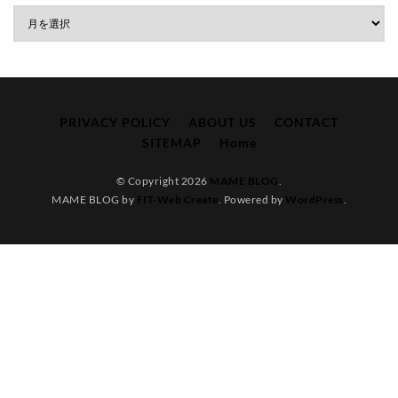
PRIVACY POLICY
ABOUT US
CONTACT
SITEMAP
Home
© Copyright 2026
MAME BLOG
.
MAME BLOG by
FIT-Web Create
. Powered by
WordPress
.