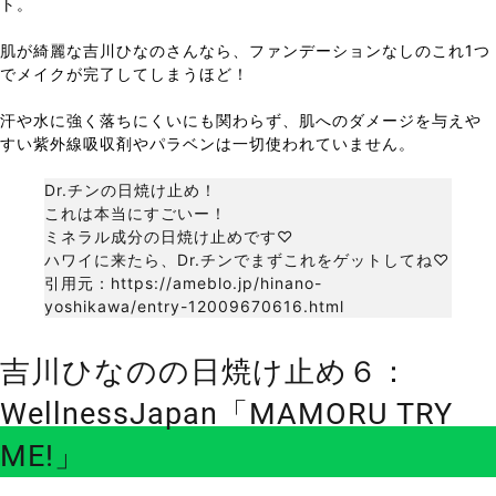
ト。
肌が綺麗な吉川ひなのさんなら、ファンデーションなしのこれ1つ
でメイクが完了してしまうほど！
汗や水に強く落ちにくいにも関わらず、肌へのダメージを与えや
すい紫外線吸収剤やパラベンは一切使われていません。
Dr.チンの日焼け止め！
これは本当にすごいー！
ミネラル成分の日焼け止めです♡
ハワイに来たら、Dr.チンでまずこれをゲットしてね♡
引用元：https://ameblo.jp/hinano-
yoshikawa/entry-12009670616.html
吉川ひなのの日焼け止め６：
WellnessJapan「MAMORU TRY
ME!」