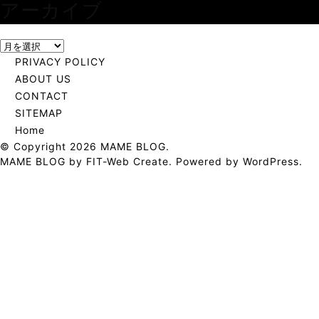
アーカイブ
ア
ー
PRIVACY POLICY
カ
ABOUT US
イ
CONTACT
ブ
SITEMAP
Home
© Copyright 2026
MAME BLOG
.
MAME BLOG by
FIT-Web Create
. Powered by
WordPress
.