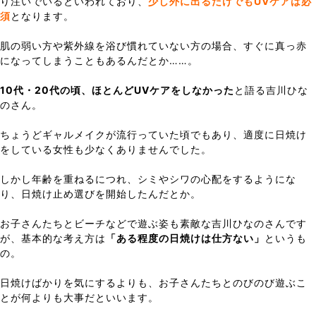
り注いでいるといわれており、
少し外に出るだけでもUVケアは必
須
となります。
肌の弱い方や紫外線を浴び慣れていない方の場合、すぐに真っ赤
になってしまうこともあるんだとか……。
10代・20代の頃、ほとんどUVケアをしなかった
と語る吉川ひな
のさん。
ちょうどギャルメイクが流行っていた頃でもあり、適度に日焼け
をしている女性も少なくありませんでした。
しかし年齢を重ねるにつれ、シミやシワの心配をするようにな
り、日焼け止め選びを開始したんだとか。
お子さんたちとビーチなどで遊ぶ姿も素敵な吉川ひなのさんです
が、基本的な考え方は
「ある程度の日焼けは仕方ない」
というも
の。
日焼けばかりを気にするよりも、お子さんたちとのびのび遊ぶこ
とが何よりも大事だといいます。