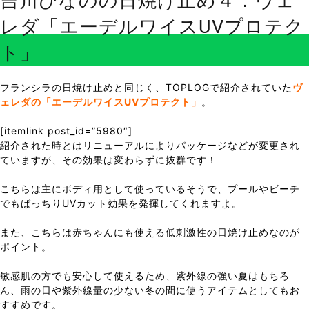
吉川ひなのの日焼け止め４：ヴェ
レダ「エーデルワイスUVプロテク
ト」
フランシラの日焼け止めと同じく、TOPLOGで紹介されていた
ヴ
ェレダの「エーデルワイスUVプロテクト」
。
[itemlink post_id=”5980″]
紹介された時とはリニューアルによりパッケージなどが変更され
ていますが、その効果は変わらずに抜群です！
こちらは主にボディ用として使っているそうで、プールやビーチ
でもばっちりUVカット効果を発揮してくれますよ。
また、こちらは赤ちゃんにも使える低刺激性の日焼け止めなのが
ポイント。
敏感肌の方でも安心して使えるため、紫外線の強い夏はもちろ
ん、雨の日や紫外線量の少ない冬の間に使うアイテムとしてもお
すすめです。