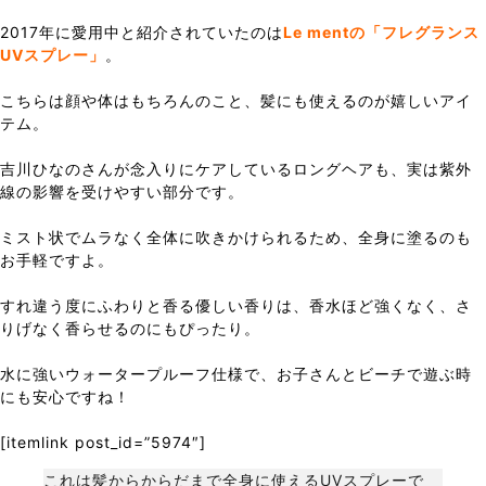
2017年に愛用中と紹介されていたのは
Le mentの「フレグランス
UVスプレー」
。
こちらは顔や体はもちろんのこと、髪にも使えるのが嬉しいアイ
テム。
吉川ひなのさんが念入りにケアしているロングヘアも、実は紫外
線の影響を受けやすい部分です。
ミスト状でムラなく全体に吹きかけられるため、全身に塗るのも
お手軽ですよ。
すれ違う度にふわりと香る優しい香りは、香水ほど強くなく、さ
りげなく香らせるのにもぴったり。
水に強いウォータープルーフ仕様で、お子さんとビーチで遊ぶ時
にも安心ですね！
[itemlink post_id=”5974″]
これは髪からからだまで全身に使えるUVスプレーで