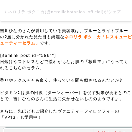
/ ネロリラ ボタニカ(@nerolilabotanica_official)がシェアした投稿
吉川ひなのさんが愛用している美容液は、ブルーとライトブルー
の2層に分かれた見た目も綺麗な
ネロリラ ボタニカ「レスキュービ
ューティーセラム」
です。
[itemlink post_id=”5961″]
日焼けやストレスなどで荒れがちなお肌の「救世主」になってく
れるこちらのセラム。
香りやテクスチャも良く、使っている間も癒されるんだとか♪
ビタミンCは肌の回復（ターンオーバー）を促す効果があるとのこ
とで、吉川ひなのさんに生活に欠かせないもののようですよ。
さらに、先ほどもご紹介したヴァニティーフィロソフィーの
「VP13」も愛用中！