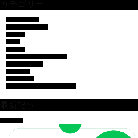
カテゴリー
アイドル・歌手
イベント・便利ネタ
エンタメ
コラム
スポーツ
バチェラー・バチェロレッテ
モデル・女子アナ
女優・俳優
有名人の美容
芸人・タレント・ユーチューバー
最新記事
女優・俳優