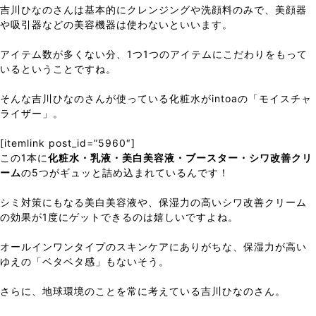
吉川ひなのさんは基本的にクレンジングや洗顔料のみで、美顔器
や吸引器などの美容機器は使わないといいます。
アイテム数が多くない分、1つ1つのアイテムにこだわりをもって
いるということですね。
そんな吉川ひなのさんが使っている化粧水がintoaの「モイスチャ
ライザー」。
[itemlink post_id=”5960″]
この1本に
化粧水・乳液・美白美容液・ブースター・シワ改善クリ
ーム
の5つがギュッと詰め込まれているんです！
シミ対策にもなる美白美容液や、保湿力の高いシワ改善クリーム
の効果が1度にゲットできるのは嬉しいですよね。
オールインワンタイプのスキンケアにありがちな、保湿力が高い
ゆえの「ベタベタ感」もないそう。
さらに、地球環境のことを常に考えている吉川ひなのさん。