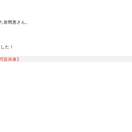
た岩間恵さん。
ました！
問題画像】