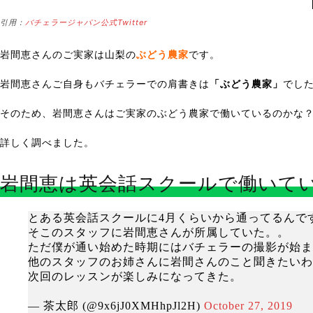
引用：
バチェラージャパン公式Twitter
岩間恵さんのご実家は山梨の
ぶどう農家
です。
岩間恵さんご自身もバチェラーでの肩書きは
「ぶどう農家」
でし
そのため、岩間恵さんはご実家のぶどう農家で働いているのかな
詳しく調べました。
岩間恵は英会話スクールで働いて
とある英会話スクールに4月くらいから通ってるんで
そこのスタッフに岩間恵さんが所属していた。。
ただ僕が通い始めた時期にはバチェラーの撮影が始ま
他のスタッフのお姉さんに岩間さんのこと聞きたいわ
次回のレッスンが楽しみになってきた。
— 茶太郎 (@9x6jJ0XMHhpJl2H)
October 27, 2019