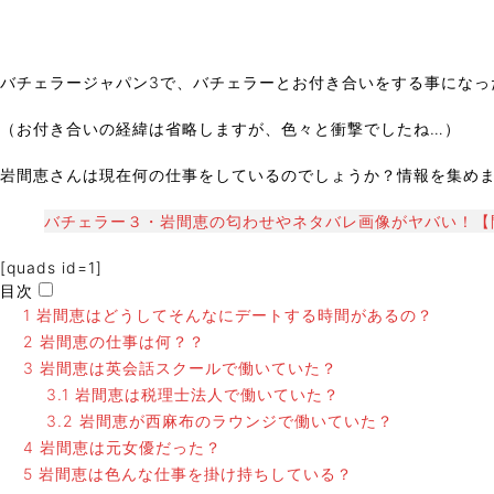
バチェラージャパン3で、バチェラーとお付き合いをする事になっ
（お付き合いの経緯は省略しますが、色々と衝撃でしたね…）
岩間恵さんは現在何の仕事をしているのでしょうか？情報を集め
バチェラー３・岩間恵の匂わせやネタバレ画像がヤバい！【
[quads id=1]
目次
1
岩間恵はどうしてそんなにデートする時間があるの？
2
岩間恵の仕事は何？？
3
岩間恵は英会話スクールで働いていた？
3.1
岩間恵は税理士法人で働いていた？
3.2
岩間恵が西麻布のラウンジで働いていた？
4
岩間恵は元女優だった？
5
岩間恵は色んな仕事を掛け持ちしている？