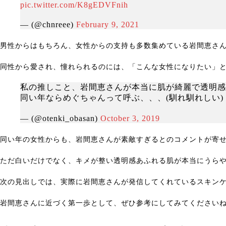
pic.twitter.com/K8gEDVFnih
— (@chnreee)
February 9, 2021
男性からはもちろん、女性からの支持も多数集めている岩間恵さ
同性から愛され、憧れられるのには、「こんな女性になりたい」
私の推しこと、岩間恵さんが本当に肌が綺麗で透明感
同い年ならめぐちゃんって呼ぶ、、、(馴れ馴れしい)
— (@otenki_obasan)
October 3, 2019
同い年の女性からも、岩間恵さんが素敵すぎるとのコメントが寄
ただ白いだけでなく、キメが整い透明感あふれる肌が本当にうら
次の見出しでは、実際に岩間恵さんが発信してくれているスキン
岩間恵さんに近づく第一歩として、ぜひ参考にしてみてください