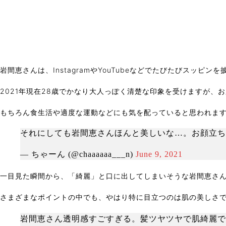
岩間恵さんは、InstagramやYouTubeなどでたびたびスッピ
2021年現在28歳でかなり大人っぽく清楚な印象を受けますが、
もちろん食生活や適度な運動などにも気を配っていると思われま
それにしても岩間恵さんほんと美しいな…。お顔立ち
— ちゃーん (@chaaaaaa___n)
June 9, 2021
一目見た瞬間から、「綺麗」と口に出してしまいそうな岩間恵さ
さまざまなポイントの中でも、やはり特に目立つのは肌の美しさ
岩間恵さん透明感すごすぎる。髪ツヤツヤで肌綺麗で