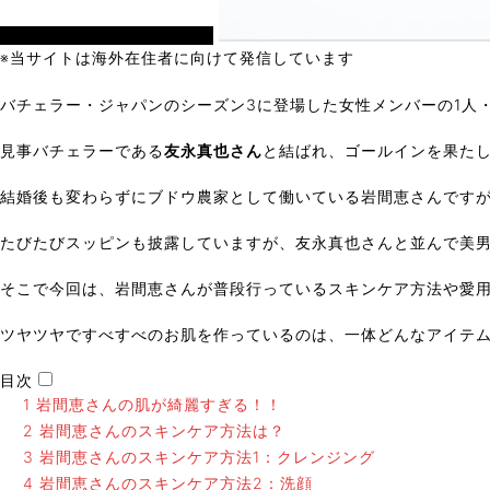
バチェラー・バチェロレッテ
※当サイトは海外在住者に向けて発信しています
バチェラー・ジャパンのシーズン3に登場した女性メンバーの1人
見事バチェラーである
友永真也さん
と結ばれ、ゴールインを果た
結婚後も変わらずにブドウ農家として働いている岩間恵さんです
たびたびスッピンも披露していますが、友永真也さんと並んで美
そこで今回は、
岩間恵さんが普段行っているスキンケア方法や愛
ツヤツヤですべすべのお肌を作っているのは、一体どんなアイテ
目次
1
岩間恵さんの肌が綺麗すぎる！！
2
岩間恵さんのスキンケア方法は？
3
岩間恵さんのスキンケア方法1：クレンジング
4
岩間恵さんのスキンケア方法2：洗顔