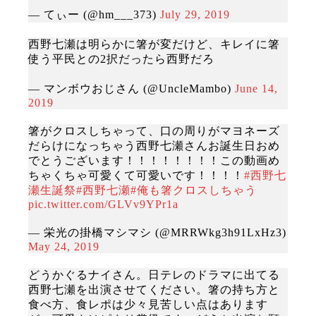
— てぃー (@hm___373)
July 29, 2019
西野七瀬は明らかに箸が変だけど、キレイに箸
使う平民との2択だったら西野だろ
— マンボウおじさん (@UncleMambo)
June 14,
2019
箸がクロスしちゃって、口の周りがマヨネーズ
だらけになっちゃう西野七瀬さんお誕生日おめ
でとうございます！！！！！！！！この動画め
ちゃくちゃ可愛くて可愛いです！！！！
#西野七
瀬生誕祭
#西野七瀬
#俺も箸クロスしちゃう
pic.twitter.com/GLVv9YPr1a
— 栄光の掛橋マシマシ (@MRRWkg3h91LxHz3)
May 24, 2019
どうかぐるナイさん。日テレのドラマに出てる
西野七瀬を出演させてください。箸の持ち方と
食べ方、食レポは少々見苦しい点はあります