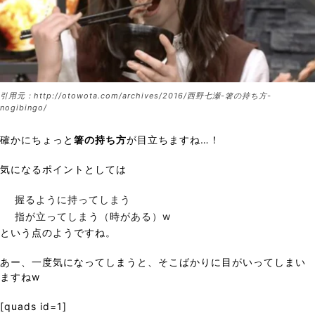
引用元：http://otowota.com/archives/2016/西野七瀬-箸の持ち方-
nogibingo/
確かにちょっと
箸の持ち方
が目立ちますね…！
気になるポイントとしては
握るように持ってしまう
指が立ってしまう（時がある）w
という点のようですね。
あー、一度気になってしまうと、そこばかりに目がいってしまい
ますねw
[quads id=1]