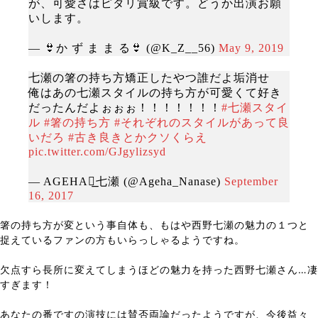
が、可愛さはピタリ賞級です。どうか出演お願
いします。
— 👙か ず ま ま る👙 (@K_Z__56)
May 9, 2019
七瀬の箸の持ち方矯正したやつ誰だよ垢消せ
俺はあの七瀬スタイルの持ち方が可愛くて好き
だったんだよぉぉぉ！！！！！！！
#七瀬スタイ
ル
#箸の持ち方
#それぞれのスタイルがあって良
いだろ
#古き良きとかクソくらえ
pic.twitter.com/GJgylizsyd
— AGEHA◢͟七瀬 (@Ageha_Nanase)
September
16, 2017
箸の持ち方が変という事自体も、もはや西野七瀬の魅力の１つと
捉えているファンの方もいらっしゃるようですね。
欠点すら長所に変えてしまうほどの魅力を持った西野七瀬さん…凄
すぎます！
あなたの番ですの演技には賛否両論だったようですが、今後益々