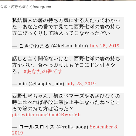
引用：西野七瀬さんInstagram
私結構人の箸の持ち方気にする人だってわかっ
た…あなたの番です見てて西野七瀬の箸の持ち
方にびっくりして話入ってこなかったぞい
— こぎつねまる (@keisou_hairu)
July 28, 2019
話しと全く関係ないけど、西野七瀬の箸の持ち
方ヤバい。食べっぷりよもそこにドン引きや
ろ。
#あなたの番です
— min (@happily_min)
July 28, 2019
西野七瀬ちゃん、初森ベマーズやあさひなぐの
時に比べれば格段に演技上手になったね〜とこ
ろで箸の持ち方は治った？
pic.twitter.com/OhmORwxkVb
— ロールスロイス (@rolls_poop)
September 8,
2019