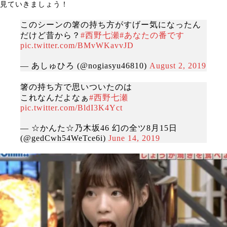
見ていきましょう！
このシーンの箸の持ち方がすげー気になったん
だけど昔から？
#西野七瀬
#あなたの番です
pic.twitter.com/BMvWKavvJD
— あしゅひろ (@nogiasyu46810)
August 2, 2019
箸の持ち方で思いついたのは
これなんだよなぁ
#西野七瀬
pic.twitter.com/BldI3K4Yct
— ☆かんた☆乃木坂46 幻の全ツ8月15日
(@gedCwh54WeTce6i)
June 14, 2019