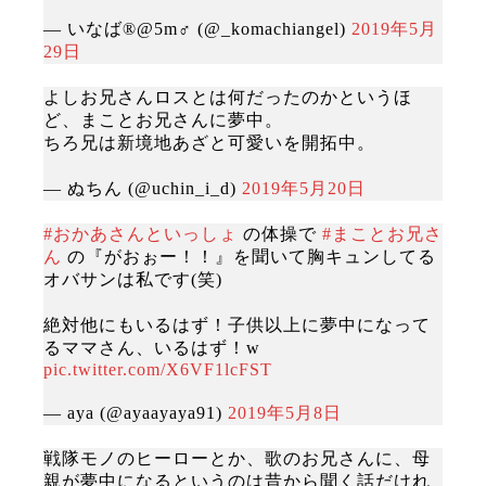
— いなば®︎@5m♂ (@_komachiangel)
2019年5月
29日
よしお兄さんロスとは何だったのかというほ
ど、まことお兄さんに夢中。
ちろ兄は新境地あざと可愛いを開拓中。
— ぬちん (@uchin_i_d)
2019年5月20日
#おかあさんといっしょ
の体操で
#まことお兄さ
ん
の『がおぉー！！』を聞いて胸キュンしてる
オバサンは私です(笑)
絶対他にもいるはず！子供以上に夢中になって
るママさん、いるはず！w
pic.twitter.com/X6VF1lcFST
— aya (@ayaayaya91)
2019年5月8日
戦隊モノのヒーローとか、歌のお兄さんに、母
親が夢中になるというのは昔から聞く話だけれ