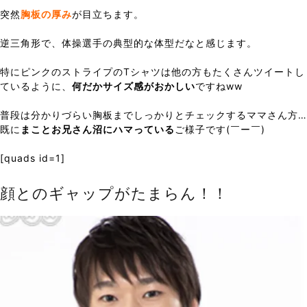
突然
胸板の厚み
が目立ちます。
逆三角形で、体操選手の典型的な体型だなと感じます。
特にピンクのストライプのTシャツは他の方もたくさんツイートし
ているように、
何だかサイズ感がおかしい
ですねww
普段は分かりづらい胸板までしっかりとチェックするママさん方…
既に
まことお兄さん沼にハマっている
ご様子です(￣ー￣)
[quads id=1]
顔とのギャップがたまらん！！