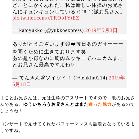
ど、とにかくあれだ、私は新しい体操のお兄さ
んにキュンキュンしている♪( ´θ｀)誠お兄さん。
pic.twitter.com/xTROo1YtEZ
— katoyukko (@yukkoexpress)
2019年5月3日
ありがとうございます😊❤️毎日あのガオーーー
を聞くために生きております笑
あの超小顔なのに筋肉ムッキーでハニカムまこ
とお兄さん最高ですよね✨
— てんきん🌈ソイソイ！ (@tenkin0214)
2019年
6月18日
まことお兄さんは、元は生粋のアスリートですので、歌のお兄さ
んである、
ゆういちろうお兄さんとはまた
違った魅力
があるので
しょうね！
コンサートで見せてくれたパフォーマンスも話題となっているよ
うですね。