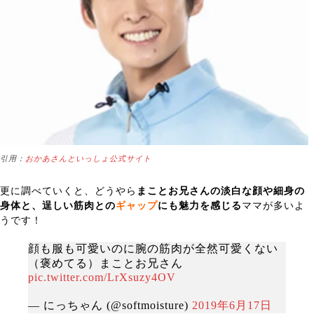
引用：
おかあさんといっしょ公式サイト
更に調べていくと、どうやら
まことお兄さんの淡白な顔や細身の
身体と、逞しい筋肉との
ギャップ
にも魅力を感じる
ママが多いよ
うです！
顔も服も可愛いのに腕の筋肉が全然可愛くない
（褒めてる）まことお兄さん
pic.twitter.com/LrXsuzy4OV
— にっちゃん (@softmoisture)
2019年6月17日