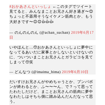
#おかあさんといっしょ
←このタグでツイート
見てると、みんなまことお兄さん好き過ぎ〜😊
ちょっと不器用そうなイケメン筋肉とか、もう
大好きです〜😊😊👍👍👍
— のんのんのん (@achan_suchan)
2019年6月17
日
いやほんと…🥺おかあさんといっしょに夢中に
なってるあいだに家事とかしないといけないの
に、ついついまことお兄さんとガラピコを見て
しまって🥺笑
— どんなつ (@imaima_hima)
2019年6月10日
だいすけお兄さんがやめちゃうとか、ブンバボ
ンが終わるとか、ふ〜〜〜ん、で？って思って
たわたしだけど、まことお兄さんの筋肉に夢中
なわたしはそちら側に踏み込んだんだなって思
う。