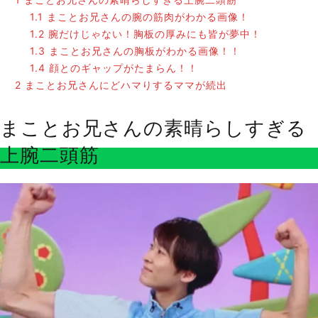
1.1
まことお兄さんの腕の筋肉がわかる画像！
1.2
腕だけじゃない！胸板の厚みにも皆が夢中！
1.3
まことお兄さんの胸板がわかる画像！！
1.4
顔とのギャップがたまらん！！
2
まことお兄さんにどハマりするママが続出
まことお兄さんの素晴らしすぎる
上腕二頭筋