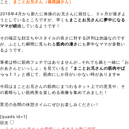
こと、
まことお兄さん（福尾誠さん）
2019年4月から新たに体操のお兄さんに就任し、３ヶ月が過ぎよ
うとしているところですが、早くも
まことお兄さんに夢中になる
ママが続出
しているようです！
その端正な顔立ちやスタイルの良さに対する評判は勿論なのです
が、ふとした瞬間に見られる
筋肉の凄さ
にも夢中なママが多数い
るようです。
筆者は特に筋肉フェチではありませんが…それでも娘と一緒に「お
かあさんといっしょ」を見ていると
「まことお兄さんの筋肉やば
っっ！！」
と感じて、筋肉にしか目がいかない時がありますw
今回はまことお兄さんの筋肉にまつわるネット上での意見や、そ
の素晴らしい筋肉美を楽しめる画像を集めてみました！
育児の合間の休憩タイムにぜひお楽しみください！
[quads id=1]
目次
1
まことお兄さんの素晴らしすぎる上腕二頭筋