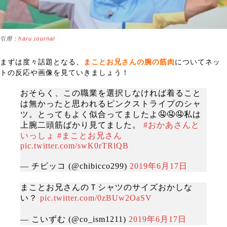
引用：
haru journal
まずは度々話題となる、
まことお兄さんの腕の筋肉
についてネッ
トの反応や画像を見ていきましょう！
おそらく、この職業を選択しなければ着ること
は無かったと思われるピンクストライプのシャ
ツ。とってもよく似合ってましたよ🤤🤤🤤私は
上腕二頭筋ばかり見てました。
#おかあさんと
いっしょ
#まことお兄さん
pic.twitter.com/swK0rTRlQB
— チビッコ (@chibicco299)
2019年6月17日
まことお兄さんのＴシャツのサイズおかしな
い？
pic.twitter.com/0zBUw2OaSV
— こいずむ (@co_ism1211)
2019年6月17日