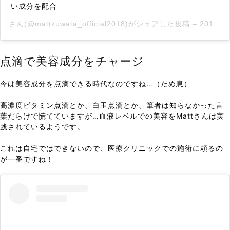
い成分を配合
さん(@mattkuwata_official2018)がシェアした投稿 –
2019年 4月月22日午後2時53分PDT
点滴で美容成分をチャージ
今は美容成分を点滴できる時代なのですね…（ため息）
高濃度ビタミン点滴とか、白玉点滴とか、筆者は知らなかった言
葉だらけで慌てていますが…血液レベルでの美容をMattさんは実
践されているようです。
これは自宅ではできないので、医療クリニックでの施術に頼るの
が一番ですね！