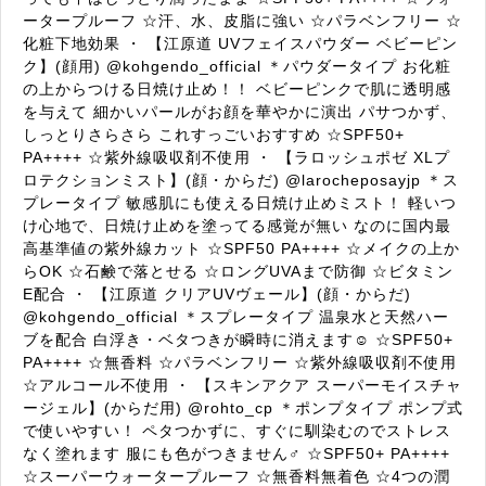
ータープルーフ ☆汗、水、皮脂に強い ☆パラベンフリー ☆
化粧下地効果 ・ 【江原道 UVフェイスパウダー ベビーピン
ク】(顔用) @kohgendo_official ＊パウダータイプ お化粧
の上からつける日焼け止め！！ ベビーピンクで肌に透明感
を与えて 細かいパールがお顔を華やかに演出 パサつかず、
しっとりさらさら これすっごいおすすめ ☆SPF50+
PA++++ ☆紫外線吸収剤不使用 ・ 【ラロッシュポゼ XLプ
ロテクションミスト】(顔・からだ) @larocheposayjp ＊ス
プレータイプ 敏感肌にも使える日焼け止めミスト！ 軽いつ
け心地で、日焼け止めを塗ってる感覚が無い なのに国内最
高基準値の紫外線カット ☆SPF50 PA++++ ☆メイクの上か
らOK ☆石鹸で落とせる ☆ロングUVAまで防御 ☆ビタミン
E配合 ・ 【江原道 クリアUVヴェール】(顔・からだ)
@kohgendo_official ＊スプレータイプ 温泉水と天然ハー
ブを配合 白浮き・ベタつきが瞬時に消えます☺️ ☆SPF50+
PA++++ ☆無香料 ☆パラベンフリー ☆紫外線吸収剤不使用
☆アルコール不使用 ・ 【スキンアクア スーパーモイスチャ
ージェル】(からだ用) @rohto_cp ＊ポンプタイプ ポンプ式
で使いやすい！ ペタつかずに、すぐに馴染むのでストレス
なく塗れます 服にも色がつきません‍♂️ ☆SPF50+ PA++++
☆スーパーウォータープルーフ ☆無香料無着色 ☆4つの潤