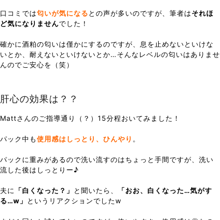
口コミでは
匂いが気になる
との声が多いのですが、筆者は
それほ
ど気になりません
でした！
確かに酒粕の匂いは僅かにするのですが、息を止めないといけな
いとか、耐えないといけないとか…そんなレベルの匂いはありませ
んのでご安心を（笑）
肝心の効果は？？
Mattさんのご指導通り（？）15分程おいてみました！
パック中も
使用感はしっとり、ひんやり
。
パックに重みがあるので洗い流すのはちょっと手間ですが、洗い
流した後はしっとりー♪
夫に
「白くなった？」
と聞いたら、
「おお、白くなった…気がす
る…w」
というリアクションでしたw