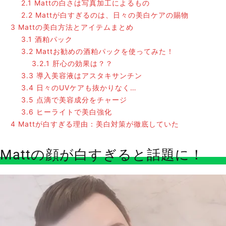
2.1
Mattの白さは写真加工によるもの
2.2
Mattが白すぎるのは、日々の美白ケアの賜物
3
Mattの美白方法とアイテムまとめ
3.1
酒粕パック
3.2
Mattお勧めの酒粕パックを使ってみた！
3.2.1
肝心の効果は？？
3.3
導入美容液はアスタキサンチン
3.4
日々のUVケアも抜かりなく…
3.5
点滴で美容成分をチャージ
3.6
ヒーライトで美白強化
4
Mattが白すぎる理由：美白対策が徹底していた
Mattの顔が白すぎると話題に！