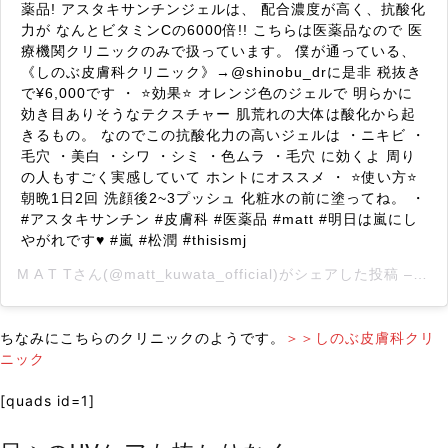
薬品! アスタキサンチンジェルは、 配合濃度が高く、抗酸化
力が なんとビタミンCの6000倍!! こちらは医薬品なので 医
療機関クリニックのみで扱っています。 僕が通っている、
《しのぶ皮膚科クリニック》→@shinobu_drに是非 税抜き
で¥6,000です ・ ⭐️効果⭐️ オレンジ色のジェルで 明らかに
効き目ありそうなテクスチャー 肌荒れの大体は酸化から起
きるもの。 なのでこの抗酸化力の高いジェルは ・ニキビ ・
毛穴 ・美白 ・シワ ・シミ ・色ムラ ・毛穴 に効くよ 周り
の人もすごく実感していて ホントにオススメ ・ ⭐️使い方⭐️
朝晩1日2回 洗顔後2~3プッシュ 化粧水の前に塗ってね。 ・
#アスタキサンチン #皮膚科 #医薬品 #matt #明日は嵐にし
やがれです♥️ #嵐 #松潤 #thisismj
M A T T
さん(@matt_kuwata_official)がシェアした投稿 –
20
ちなみにこちらのクリニックのようです。
＞＞しのぶ皮膚科クリ
ニック
[quads id=1]