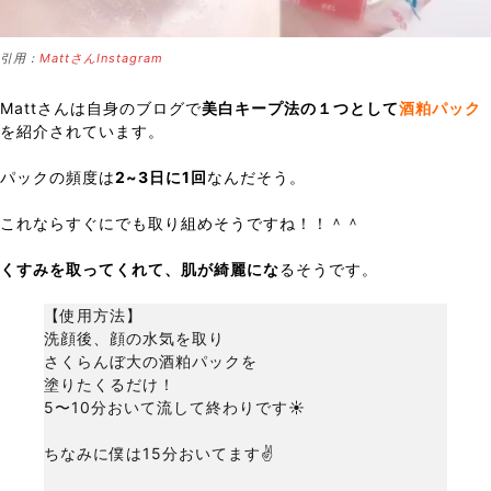
引用：
MattさんInstagram
Mattさんは自身のブログで
美白キープ法の１つとして
酒粕パック
を紹介されています。
パックの頻度は
2~3日に1回
なんだそう。
これならすぐにでも取り組めそうですね！！＾＾
くすみを取ってくれて、肌が綺麗にな
るそうです。
【使用方法】
洗顔後、顔の水気を取り
さくらんぼ大の酒粕パックを
塗りたくるだけ！
5〜10分おいて流して終わりです☀️
ちなみに僕は15分おいてます✌