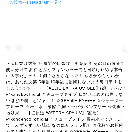
この投稿をInstagramで見る
・ #日焼け対策 ✨ 最近の日焼け止めを紹介 その日の気分で
使い分けてます どんなスキンカラーでも日焼け止めは本当
に大事だよ〜！ 面倒くさがらないで！ やるかやらないか
は、あなた次第 5年後10年後に後悔しないよう毎日塗りま
しょう✨✨✨ ・ ・ 【ALLIE EXTRA UV GEL】(顔・からだ)
@kaneboofficial ＊チューブタイプ 日焼け止めとは思えな
いほどの潤いとツヤ！！ ☆SPF50+ PA++++ ☆ウォーター
プルーフ ☆汗、水、摩擦に強い ☆パラベンフリー ☆化粧下
地効果 ・ 【江原道 WATERY SPA UV】(顔用)
@kohgendo_official ＊チューブタイプ 温泉水でできてい
て、みずみずしい肌に なのにサラサラ肌✨ お化粧でお粉使
っても中はしっとり潤ったまま ☆SPF50+ PA++++ ☆ウォ