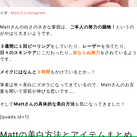
引用：
MattさんInstagram
Mattさんの白さの大きな要因は、
ご本人の努力の賜物！
というの
がやはり大きいようです。
３週間に１回ピーリング
をしていたり、
レーザー
を当てたり、
日々のスキンケア
にこだわったり…
並ならぬ努力
をされているよう
です。
メイクにはなんと
３時間
もかけているとか…！
筆者は年々美白にズボラになってきているので、Mattさんのお言
葉を聞いて背筋が伸びる思いです…。
そして
Mattさんの具体的な美白方法
も気になってきました！
[quads id=1]
Mattの美白方法とアイテムまとめ