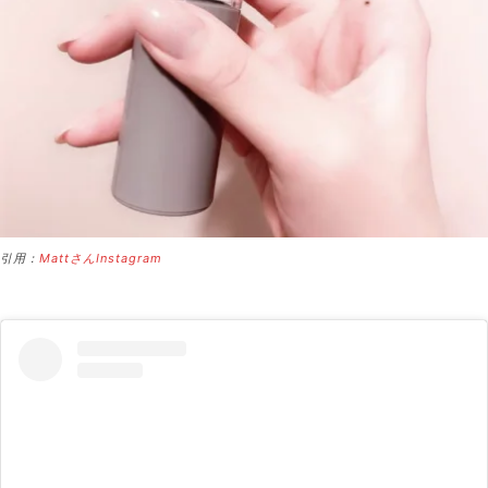
引用：
MattさんInstagram