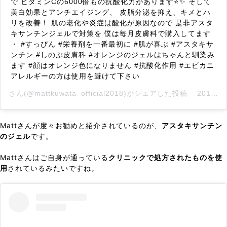
で ビタミンCの6000倍もの抗酸化力があります⭐️✨ そして
美白効果とアンチエイジング、 皮脂分泌を抑え、キメとハ
リを改善！ 肌の老化や炎症は酸化が原因なので 是非アスタ
キサンチンジェルで対策を 僕は毎月皮膚科で購入してます
・ #すっぴん #栄養剤を一番最初に #肌が喜ぶ #アスタキサ
ンチン #しのぶ皮膚科 #オレンジのジェルはちゃんと馴染み
ます #顔はオレンジ色になりません #抗酸化作用 #エビカニ
アレルギーの方は使用を避けて下さい
さん(@mattkuwata_official2018)がシェアした投稿 –
2019年 6月月26日午後1時59分PDT
Mattさんが度々お勧めと紹介されているのが、
アスタキサンチン
のジェル
です。
Mattさんはご自身が通っている
クリニックで処方されたものを使
用
されているみたいですね。