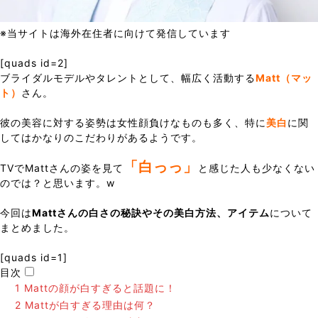
※当サイトは海外在住者に向けて発信しています
[quads id=2]
ブライダルモデルやタレントとして、幅広く活動する
Matt（マッ
ト）
さん。
彼の美容に対する姿勢は女性顔負けなものも多く、特に
美白
に関
してはかなりのこだわりがあるようです。
「白っっ」
TVでMattさんの姿を見て
と感じた人も少なくない
のでは？と思います。w
今回は
Mattさんの白さの秘訣やその美白方法、アイテム
について
まとめました。
[quads id=1]
目次
1
Mattの顔が白すぎると話題に！
2
Mattが白すぎる理由は何？