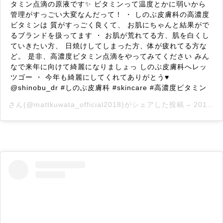
タミン点滴の原液です✨ ビタミンって温度とかに弱いから
管理がすっごい大変なんだって！ ・ しのぶ皮膚科の高濃度
ビタミンは 質がすっごく良くて、 お肌にちゃんと結果がで
るブランドを扱ってます ・ お肌が荒れてる方、肌を白くし
ていきたい方、 日焼けしてしまった方、体が疲れてる方な
ど。 是非、高濃度ビタミン点滴をやってみてください みん
なで来年に向けて綺麗になりましょっ しのぶ皮膚科へレッ
ツゴー ・ 今年も綺麗にしてくれてありがとう♥️
@shinobu_dr #しのぶ皮膚科 #skincare #高濃度ビタミン
さん(@mattkuwata_official2018)がシェアした投稿 –
2018年12月月18日午後1時22分PST