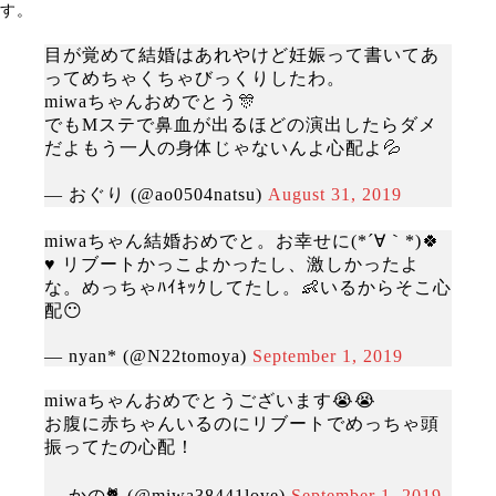
す。
目が覚めて結婚はあれやけど妊娠って書いてあ
ってめちゃくちゃびっくりしたわ。
miwaちゃんおめでとう🎊
でもMステで鼻血が出るほどの演出したらダメ
だよもう一人の身体じゃないんよ心配よ💦
— おぐり (@ao0504natsu)
August 31, 2019
miwaちゃん結婚おめでと。お幸せに(*´∀｀*)🍀
♥️ リブートかっこよかったし、激しかったよ
な。めっちゃﾊｲｷｯｸしてたし。👶いるからそこ心
配😶
— nyan* (@N22tomoya)
September 1, 2019
miwaちゃんおめでとうございます😭😭
お腹に赤ちゃんいるのにリブートでめっちゃ頭
振ってたの心配！
— かの🐈 (@miwa38441love)
September 1, 2019