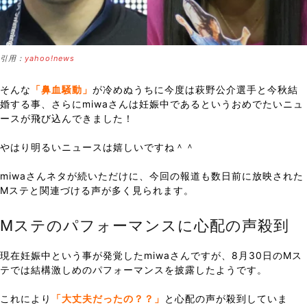
引用：
yahoo!news
そんな
「鼻血騒動」
が冷めぬうちに今度は萩野公介選手と今秋結
婚する事、さらにmiwaさんは妊娠中であるというおめでたいニュ
ースが飛び込んできました！
やはり明るいニュースは嬉しいですね＾＾
miwaさんネタが続いただけに、今回の報道も数日前に放映された
Mステと関連づける声が多く見られます。
Mステのパフォーマンスに心配の声殺到
現在妊娠中という事が発覚したmiwaさんですが、8月30日のMス
テでは結構激しめのパフォーマンスを披露したようです。
これにより
「大丈夫だったの？？」
と心配の声が殺到していま