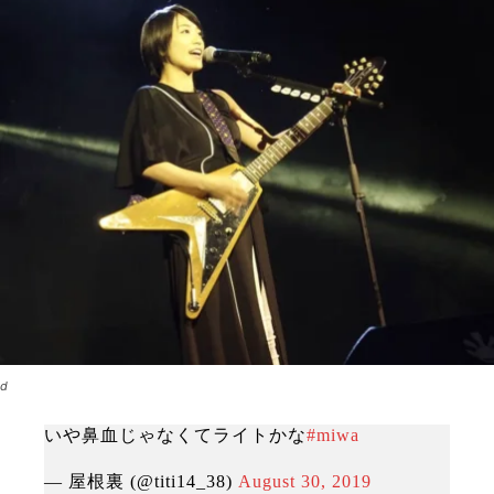
d
いや鼻血じゃなくてライトかな
#miwa
— 屋根裏 (@titi14_38)
August 30, 2019