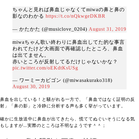
ちゃんと見れば鼻血じゃなくてmiwaの鼻と鼻の
影なのわかる
https://t.co/nQkwgeDKBR
— かたかた (@musiclove_0204)
August 31, 2019
miwaちゃん歌い終わりに鼻血出してた的な事言
われてたけど大画面で再確認したところ、鼻血
は出てません。
赤いところが反射してるだけじゃないかな？
pic.twitter.com/oEKdtKsUSg
— ワーミーカビゴン (@miwasakurako318)
August 30, 2019
鼻血を出している！と騒がれる一方で、「鼻血ではなく証明の反
射」「鼻の影」と冷静に分析する声も多く挙がっています。
確かに生放送中に鼻血が出てきたら、慌ててぬぐいそうになる気
もしますが…実際のところは不明なようです＾＾；