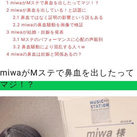
1
miwaがMステで鼻血を出したってマジ！？
2
miwaが鼻血を出している！と話題に
2.1
鼻血ではなく証明の影響という説もある
2.2
miwaの鼻血騒動を画像で検証
3
miwaが結婚・妊娠を発表
3.1
Mステのパフォーマンスに心配の声殺到
3.2
鼻血騒動により混乱する人々w
4
miwaの鼻血は妊娠と関係あるの？
miwaがMステで鼻血を出したって
マジ！？