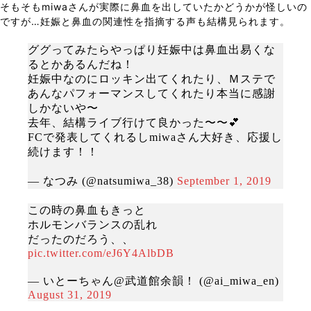
そもそもmiwaさんが実際に鼻血を出していたかどうかが怪しいの
ですが…妊娠と鼻血の関連性を指摘する声も結構見られます。
ググってみたらやっぱり妊娠中は鼻血出易くな
るとかあるんだね！
妊娠中なのにロッキン出てくれたり、Ｍステで
あんなパフォーマンスしてくれたり本当に感謝
しかないや〜
去年、結構ライブ行けて良かった〜〜💕
FCで発表してくれるしmiwaさん大好き、応援し
続けます！！
— なつみ (@natsumiwa_38)
September 1, 2019
この時の鼻血もきっと
ホルモンバランスの乱れ
だったのだろう、、
pic.twitter.com/eJ6Y4AlbDB
— いとーちゃん@武道館余韻！ (@ai_miwa_en)
August 31, 2019