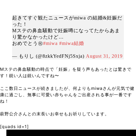
起きてすぐ観たニュースがmiwa の結婚&妊娠だ
った！
Mステの鼻血騒動で妊娠噂になってたからあま
り驚かなかったけど…
おめでとう㊗️
#miwa
#miwa結婚
— もりし (@8zkkYedFNj5Sxja)
August 31, 2019
Mステの鼻血騒動の時点で「妊娠」を疑う声もあったとは驚きで
す！鋭い人は鋭いんですね〜
ここ数日ニュースが続きましたが、何よりもmiwaさんが元気で健
康に過ごし、無事に可愛い赤ちゃんをご出産される事が一番です
ね！
萩野公介さんとの末長いお幸せもお祈りしています。
[quads id=1]
Prev