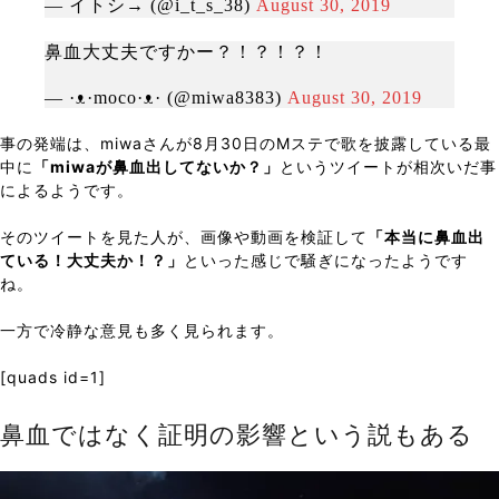
— イトシ→ (@i_t_s_38)
August 30, 2019
鼻血大丈夫ですかー？！？！？！
— ·ᴥ·moco·ᴥ· (@miwa8383)
August 30, 2019
事の発端は、miwaさんが8月30日のMステで歌を披露している最
中に
「miwaが鼻血出してないか？」
というツイートが相次いだ事
によるようです。
そのツイートを見た人が、画像や動画を検証して
「本当に鼻血出
ている！大丈夫か！？」
といった感じで騒ぎになったようです
ね。
一方で冷静な意見も多く見られます。
[quads id=1]
鼻血ではなく証明の影響という説もある