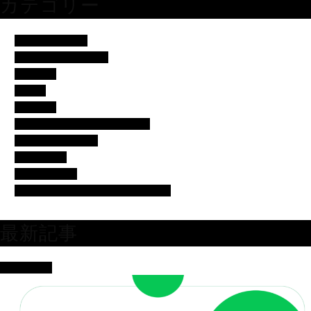
カテゴリー
アイドル・歌手
イベント・便利ネタ
エンタメ
コラム
スポーツ
バチェラー・バチェロレッテ
モデル・女子アナ
女優・俳優
有名人の美容
芸人・タレント・ユーチューバー
最新記事
女優・俳優