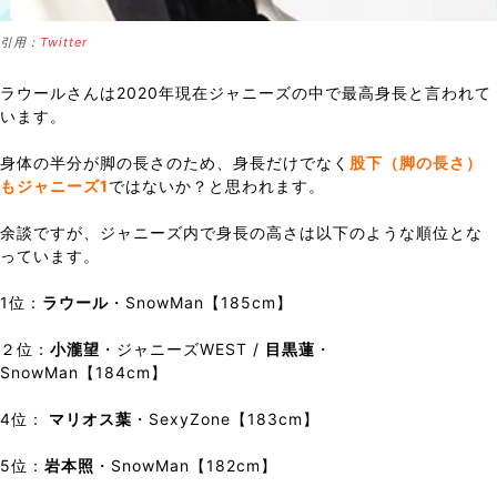
引用：
Twitter
ラウールさんは2020年現在ジャニーズの中で最高身長と言われて
います。
身体の半分が脚の長さのため、身長だけでなく
股下（脚の長さ）
もジャニーズ1
ではないか？と思われます。
余談ですが、ジャニーズ内で身長の高さは以下のような順位とな
っています。
1位：
ラウール
・SnowMan【185cm】
２位：
小瀧望
・ジャニーズWEST /
目黒蓮
・
SnowMan【184cm】
4位：
マリオス葉
・SexyZone【183cm】
5位：
岩本照
・SnowMan【182cm】