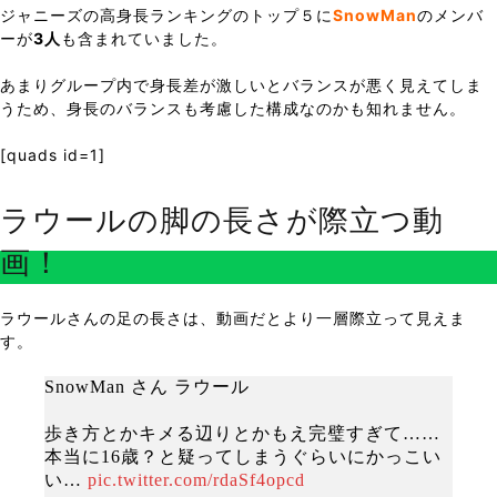
ジャニーズの高身長ランキングのトップ５に
SnowMan
のメンバ
ーが
3人
も含まれていました。
あまりグループ内で身長差が激しいとバランスが悪く見えてしま
うため、身長のバランスも考慮した構成なのかも知れません。
[quads id=1]
ラウールの脚の長さが際立つ動
画！
ラウールさんの足の長さは、動画だとより一層際立って見えま
す。
SnowMan さん ラウール
歩き方とかキメる辺りとかもえ完璧すぎて……
本当に16歳？と疑ってしまうぐらいにかっこい
い…
pic.twitter.com/rdaSf4opcd