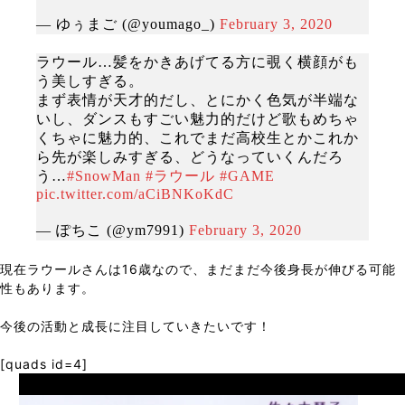
— ゆぅまご (@youmago_)
February 3, 2020
ラウール…髪をかきあげてる方に覗く横顔がも
う美しすぎる。
まず表情が天才的だし、とにかく色気が半端な
いし、ダンスもすごい魅力的だけど歌もめちゃ
くちゃに魅力的、これでまだ高校生とかこれか
ら先が楽しみすぎる、どうなっていくんだろ
う…
#SnowMan
#ラウール
#GAME
pic.twitter.com/aCiBNKoKdC
— ぽちこ (@ym7991)
February 3, 2020
現在ラウールさんは16歳なので、まだまだ今後身長が伸びる可能
性もあります。
今後の活動と成長に注目していきたいです！
[quads id=4]
Prev