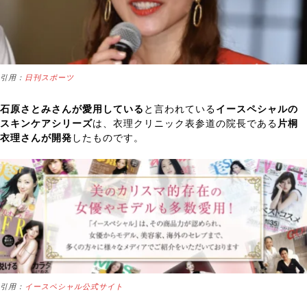
引用：
日刊スポーツ
石原さとみさんが愛用している
と言われている
イースペシャルの
スキンケアシリーズ
は、衣理クリニック表参道の院長である
片桐
衣理さんが開発
したものです。
引用：
イースペシャル公式サイト