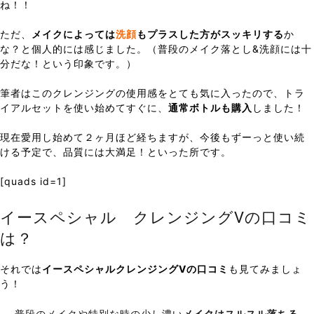
ね！！
ただ、
メイクによっては
洗顔
もプラスした方がスッキリする
か
な？と個人的には感じました。（普段のメイク落とし&洗顔には十
分だな！という印象です。）
筆者はこのクレンジングの使用感をとても気に入ったので、トラ
イアルセットを使い始めてすぐに、
通常ボトルも購入
しました！
現在愛用し始めて２ヶ月ほど経ちますが、今後もずーっと使い続
ける予定で、品質には大満足！といった所です。
[quads id=1]
イースペシャル クレンジングVの口コミ
は？
それでは
イースペシャルクレンジングVの口コミ
も見てみましょ
う！
普段のメイクや特別な時の少し濃い
メイクはスルスル落ちる