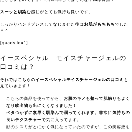
スーッと馴染む
感じがとても気持ち良いです。
しっかりハンドプレスしてなじませた後は
お肌がもちもち
でした
＾＾
[quads id=1]
イースペシャル モイスチャージェルの
口コミは？
それではこちらの
イースペシャルモイスチャージェルの口コミ
も
見ていきます！
こちらの商品を使ってから、
お肌のキメも整って肌触りもよく
なり吹出物も出にくくなりました！
ベタつかずに素早く馴染んで潤ってくれます
。非常に
気持ちの
良いテクスチャー
で気に入ってます。
顔のクスミがとにかく気になっていたのですが、この美容液を