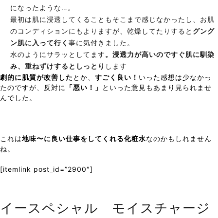
になったような…。
最初は肌に浸透してくることもそこまで感じなかったし、お肌
のコンディションにもよりますが、乾燥してたりすると
グング
ン肌に入って行く
事に気付きました。
水のようにサラッとしてます
。浸透力が高いのですぐ肌に馴染
み、重ねずけするとしっとり
します
劇的に肌質が改善した
とか、
すごく良い！
いった感想は少なかっ
たのですが、反対に
「悪い！」
といった意見もあまり見られませ
んでした。
これは
地味〜に良い仕事をしてくれる化粧水
なのかもしれません
ね。
[itemlink post_id=”2900″]
イースペシャル モイスチャージ