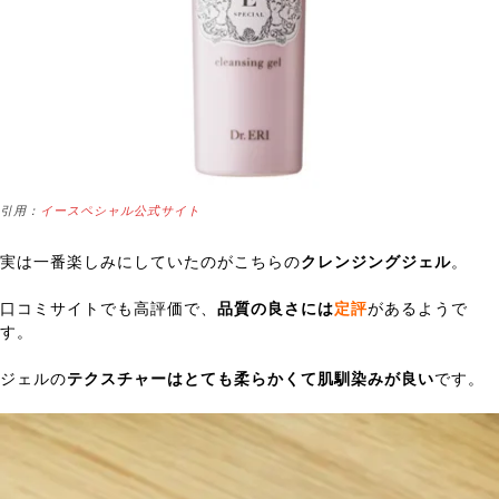
引用：
イースペシャル公式サイト
実は一番楽しみにしていたのがこちらの
クレンジングジェル
。
口コミサイトでも高評価で、
品質の良さには
定評
があるようで
す。
ジェルの
テクスチャーはとても柔らかくて肌馴染みが良い
です。