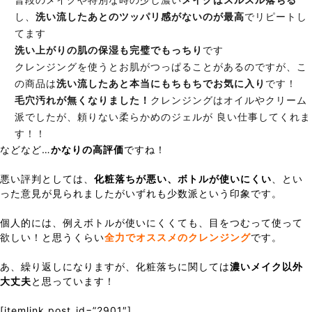
し、
洗い流したあとのツッパリ感がないのが最高
でリピートし
てます
洗い上がりの肌の保湿も完璧でもっちり
です
クレンジングを使うとお肌がつっぱることがあるのですが、こ
の商品は
洗い流したあと本当にもちもちでお気に入り
です！
毛穴汚れが無くなりました！
クレンジングはオイルやクリーム
派でしたが、頼りない柔らかめのジェルが 良い仕事してくれま
す！！
などなど…
かなりの高評価
ですね！
悪い評判としては、
化粧落ちが悪い、ボトルが使いにくい
、とい
った意見が見られましたがいずれも少数派という印象です。
個人的には、例えボトルが使いにくくても、目をつむって使って
欲しい！と思うくらい
全力でオススメのクレンジング
です。
あ、繰り返しになりますが、化粧落ちに関しては
濃いメイク以外
大丈夫
と思っています！
[itemlink post_id=”2901″]