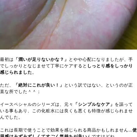
最初は
「潤いが足りないかな？」
とやや心配になりましたが、手
でしっかりとなじませて丁寧にケアすると
しっとり感をしっかり
感じられました
。
ただ、
「絶対にこれが良い！」
という訳ではない、というのが正
直な所でした＾＾；
イースペシャルのシリーズは、元々
「シンプルなケア」
を謳って
いる事もあり、この化粧水には良くも悪くも特徴が感じられませ
んでした。
これは長期で使うことで効果を感じられる商品かもしれません…
使
用感はみずみずしくてすごく気持ちが良い
んですけどね…