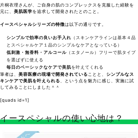
片桐衣理さんが、ご自身の肌のコンプレックスを克服した経験を
元に、
美肌医学
を追求して開発されたとのこと。
イースペシャルシリーズの特徴
は以下の通りです。
シンプルで効率の良いお手入れ
（スキンケアラインは基本４品
とスペシャルケア１品のシンプルなケアとなっている）
低刺激・無香料・アルコール
（エタノール）フリーで肌タイプ
を選ばずに使える
毎日のベーシックなケアで美肌
を叶えてくれる
筆者は、
美容医療の現場で開発されている
ことと、
シンプルなス
キンケアで美肌を叶えられる
、という点を魅力に感じ、実施に試
してみることにしました＾＾
[quads id=1]
イースペシャルの使い心地は？