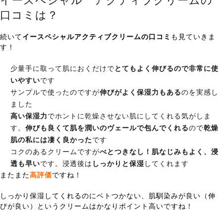
イースペシャル アクティブクリームの
口コミは？
続いて
イースペシャルアクティブクリームの口コミ
も見ていきま
す！
少量手に取って肌におくだけで
とてもよく伸びるので非常に使
いやすい
です
サンプルで使ったのですが
伸びがよく保湿力もある
のを実感し
ました
高い保湿力
でホントに乾燥させない肌にしてくれる気がしま
す。
伸びも良くて肌を潤いのヴェールで包んでくれる
ので
乾燥
肌の私には凄く良かった
です
コクのあるクリームですが
べとつきなし！肌なじみもよく、浸
透も早い
です。浸透後は
しっかりと保湿
してくれます
またまた
高評価
ですね！
しっかり保湿してくれるのにベトつかない、肌馴染みが良い（伸
びが良い）というクリームはかなりポイント高いですね！