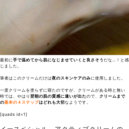
最初に
手で温めてから肌になじませていくと良さそう
だな…！と感
じました。
筆者はこのクリームだけは
夜のスキンケアのみ
に使用しました。
一度クリームを塗らずに寝たのですが、クリームがある時と無い
時では、やはり
翌朝の肌の質感に違いが出た
ので、
クリームまで
の
基本の４ステップ
はどれも大切
なようです。
[quads id=1]